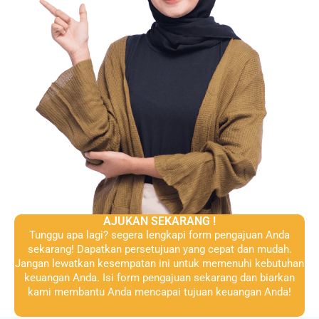
AJUKAN SEKARANG !
Tunggu apa lagi? segera lengkapi form pengajuan Anda
sekarang! Dapatkan persetujuan yang cepat dan mudah.
Jangan lewatkan kesempatan ini untuk memenuhi kebutuhan
keuangan Anda. Isi form pengajuan sekarang dan biarkan
kami membantu Anda mencapai tujuan keuangan Anda!