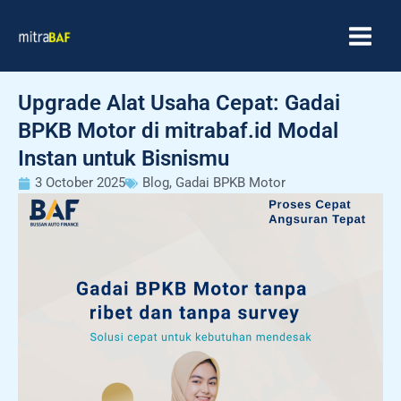
Skip
MAIN
to
MEN
content
Upgrade Alat Usaha Cepat: Gadai
BPKB Motor di mitrabaf.id Modal
Instan untuk Bisnismu
3 October 2025
Blog
,
Gadai BPKB Motor