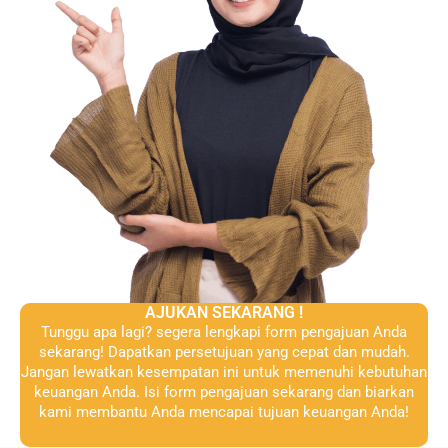
AJUKAN SEKARANG !
Tunggu apa lagi? segera lengkapi form pengajuan Anda
sekarang! Dapatkan persetujuan yang cepat dan mudah.
Jangan lewatkan kesempatan ini untuk memenuhi kebutuhan
keuangan Anda. Isi form pengajuan sekarang dan biarkan
kami membantu Anda mencapai tujuan keuangan Anda!