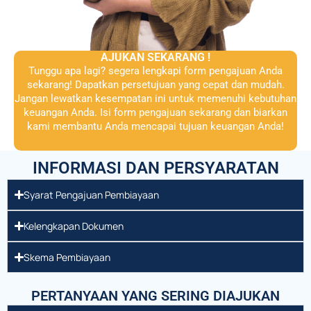
AJUKAN SEKARANG !
Tunggu apa lagi? segera lengkapi form pengajuan Anda
sekarang! Dapatkan persetujuan yang cepat dan mudah.
Jangan lewatkan kesempatan ini untuk memenuhi kebutuhan
keuangan Anda. Isi form pengajuan sekarang dan biarkan
kami membantu Anda mencapai tujuan keuangan Anda!
INFORMASI DAN PERSYARATAN
Syarat Pengajuan Pembiayaan
Kelengkapan Dokumen
Skema Pembiayaan
PERTANYAAN YANG SERING DIAJUKAN