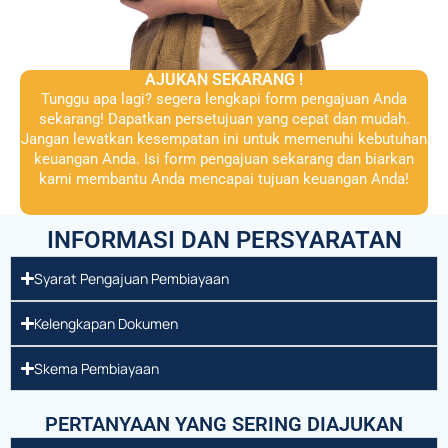
AJUKAN SEKARANG !
Tunggu apa lagi? segera lengkapi form pengajuan Anda
sekarang! Dapatkan persetujuan yang cepat dan mudah.
Jangan lewatkan kesempatan ini untuk memenuhi kebutuhan
keuangan Anda. Isi form pengajuan sekarang dan biarkan
kami membantu Anda mencapai tujuan keuangan Anda!
INFORMASI DAN PERSYARATAN
Syarat Pengajuan Pembiayaan
Kelengkapan Dokumen
Skema Pembiayaan
PERTANYAAN YANG SERING DIAJUKAN