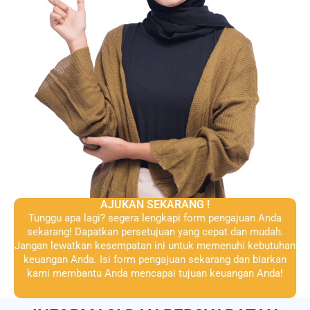
AJUKAN SEKARANG !
Tunggu apa lagi? segera lengkapi form pengajuan Anda
sekarang! Dapatkan persetujuan yang cepat dan mudah.
Jangan lewatkan kesempatan ini untuk memenuhi kebutuhan
keuangan Anda. Isi form pengajuan sekarang dan biarkan
kami membantu Anda mencapai tujuan keuangan Anda!