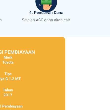
4. Pencairan Dana
n
Setelah ACC dana akan cair.
SI PEMBIAYAAN
Merk
Toyota
Tipe
lya G 1.2 MT
Tahun
2017
al Pembiayaan