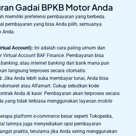
uran Gadai BPKB Motor Anda
 memiliki preferensi pembayaran yang berbeda.
nal pembayaran yang bisa Anda pilih, semuanya
n Anda.
rtual Account):
Ini adalah cara paling umum dan
or
Virtual Account
BAF Finance. Pembayaran bisa
 banking
, atau
internet banking
dari bank mana pun
an langsung terproses secara otomatis.
t:
Jika Anda lebih suka membayar tunai, Anda bisa
 Indomaret atau Alfamart. Cukup sebutkan kode
trak Anda di kasir. Pembayaran akan terproses secara
nda yang tidak terbiasa menggunakan layanan
mobile
erapa platform
e-commerce
besar seperti Tokopedia,
tal lainnya juga menyediakan opsi pembayaran
sangat praktis, terutama jika Anda sering menggunakan