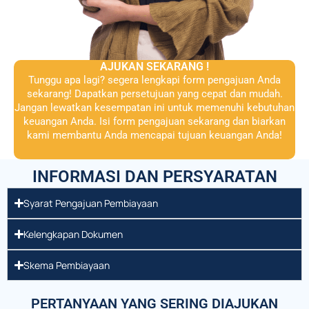
AJUKAN SEKARANG !
Tunggu apa lagi? segera lengkapi form pengajuan Anda
sekarang! Dapatkan persetujuan yang cepat dan mudah.
Jangan lewatkan kesempatan ini untuk memenuhi kebutuhan
keuangan Anda. Isi form pengajuan sekarang dan biarkan
kami membantu Anda mencapai tujuan keuangan Anda!
INFORMASI DAN PERSYARATAN
Syarat Pengajuan Pembiayaan
Kelengkapan Dokumen
Skema Pembiayaan
PERTANYAAN YANG SERING DIAJUKAN