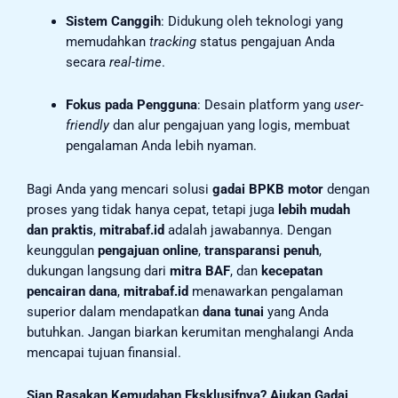
Sistem Canggih
: Didukung oleh teknologi yang
memudahkan
tracking
status pengajuan Anda
secara
real-time
.
Fokus pada Pengguna
: Desain platform yang
user-
friendly
dan alur pengajuan yang logis, membuat
pengalaman Anda lebih nyaman.
Bagi Anda yang mencari solusi
gadai BPKB motor
dengan
proses yang tidak hanya cepat, tetapi juga
lebih mudah
dan praktis
,
mitrabaf.id
adalah jawabannya. Dengan
keunggulan
pengajuan online
,
transparansi penuh
,
dukungan langsung dari
mitra BAF
, dan
kecepatan
pencairan dana
,
mitrabaf.id
menawarkan pengalaman
superior dalam mendapatkan
dana tunai
yang Anda
butuhkan. Jangan biarkan kerumitan menghalangi Anda
mencapai tujuan finansial.
Siap Rasakan Kemudahan Eksklusifnya? Ajukan Gadai