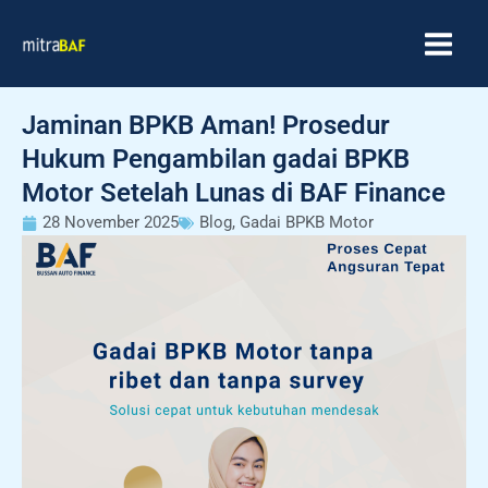
Skip
MAIN
to
MEN
content
Jaminan BPKB Aman! Prosedur
Hukum Pengambilan gadai BPKB
Motor Setelah Lunas di BAF Finance
28 November 2025
Blog
,
Gadai BPKB Motor