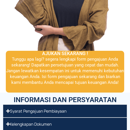
AJUKAN SEKARANG !
Tunggu apa lagi? segera lengkapi form pengajuan Anda
sekarang! Dapatkan persetujuan yang cepat dan mudah.
Jangan lewatkan kesempatan ini untuk memenuhi kebutuhan
keuangan Anda. Isi form pengajuan sekarang dan biarkan
kami membantu Anda mencapai tujuan keuangan Anda!
INFORMASI DAN PERSYARATAN
Syarat Pengajuan Pembiayaan
Kelengkapan Dokumen