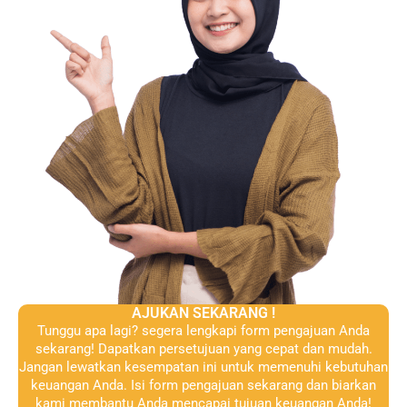
AJUKAN SEKARANG !
Tunggu apa lagi? segera lengkapi form pengajuan Anda
sekarang! Dapatkan persetujuan yang cepat dan mudah.
Jangan lewatkan kesempatan ini untuk memenuhi kebutuhan
keuangan Anda. Isi form pengajuan sekarang dan biarkan
kami membantu Anda mencapai tujuan keuangan Anda!