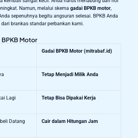
nya kembali sangat kecil. Anda harus menabung dari nol
meningkat. Namun, melalui skema
gadai BPKB motor
,
k Anda sepenuhnya begitu angsuran selesai. BPKB Anda
dari brankas standar perbankan kami.
i BPKB Motor
Gadai BPKB Motor (mitrabaf.id)
ya
Tetap Menjadi Milik Anda
ai Lagi
Tetap Bisa Dipakai Kerja
beli Datang
Cair dalam Hitungan Jam