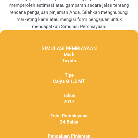
memperoleh estimasi atau gambaran secara jelas tentang
rencana pengajuan pinjaman Anda. Silahkan menghubungi
marketing kami atau mengisi form pengajuan untuk
mendapatkan Simulasi Pembiayaan.
SIMULASI PEMBIAYAAN
Merk
Toyota
Tipe
Calya G 1.2 MT
Tahun
2017
Total Pembiayaan
24 Bulan
Pengajuan Pinjaman