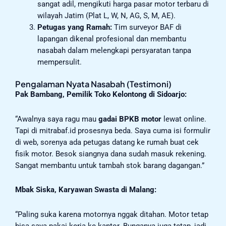
sangat adil, mengikuti harga pasar motor terbaru di
wilayah Jatim (Plat L, W, N, AG, S, M, AE).
Petugas yang Ramah:
Tim surveyor BAF di
lapangan dikenal profesional dan membantu
nasabah dalam melengkapi persyaratan tanpa
mempersulit.
Pengalaman Nyata Nasabah (Testimoni)
Pak Bambang, Pemilik Toko Kelontong di Sidoarjo:
“Awalnya saya ragu mau
gadai BPKB motor
lewat online.
Tapi di mitrabaf.id prosesnya beda. Saya cuma isi formulir
di web, sorenya ada petugas datang ke rumah buat cek
fisik motor. Besok siangnya dana sudah masuk rekening.
Sangat membantu untuk tambah stok barang dagangan.”
Mbak Siska, Karyawan Swasta di Malang:
“Paling suka karena motornya nggak ditahan. Motor tetap
bisa saya pakai kerja ke kantor. Bunganya juga tetap, jadi