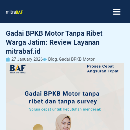
Skip
MAIN
to
MEN
content
Gadai BPKB Motor Tanpa Ribet
Warga Jatim: Review Layanan
mitrabaf.id
27 January 2026
Blog
,
Gadai BPKB Motor