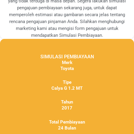
yang tidak terduga di masa depan. Segera lakukan simulasi
pengajuan pembiayaan sekarang juga, untuk dapat
memperoleh estimasi atau gambaran secara jelas tentang
rencana pengajuan pinjaman Anda. Silahkan menghubungi
marketing kami atau mengisi form pengajuan untuk
mendapatkan Simulasi Pembiayaan.
SIMULASI PEMBIAYAAN
Merk
Toyota
Tipe
Calya G 1.2 MT
Tahun
2017
Total Pembiayaan
24 Bulan