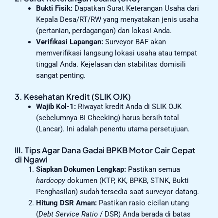
Bukti Fisik:
Dapatkan Surat Keterangan Usaha dari
Kepala Desa/RT/RW yang menyatakan jenis usaha
(pertanian, perdagangan) dan lokasi Anda.
Verifikasi Lapangan:
Surveyor BAF akan
memverifikasi langsung lokasi usaha atau tempat
tinggal Anda. Kejelasan dan stabilitas domisili
sangat penting.
3. Kesehatan Kredit (SLIK OJK)
Wajib Kol-1:
Riwayat kredit Anda di SLIK OJK
(sebelumnya BI Checking) harus bersih total
(Lancar). Ini adalah penentu utama persetujuan.
III. Tips Agar Dana Gadai BPKB Motor Cair Cepat
di Ngawi
Siapkan Dokumen Lengkap:
Pastikan semua
hardcopy
dokumen (KTP, KK, BPKB, STNK, Bukti
Penghasilan) sudah tersedia saat surveyor datang.
Hitung DSR Aman:
Pastikan rasio cicilan utang
(
Debt Service Ratio
/ DSR) Anda berada di batas