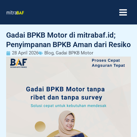
Skip
MAIN
to
MEN
content
Gadai BPKB Motor di mitrabaf.id;
Penyimpanan BPKB Aman dari Resiko
28 April 2026
Blog
,
Gadai BPKB Motor