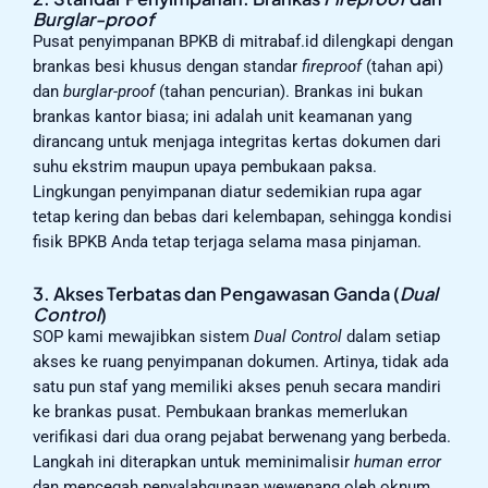
Burglar-proof
Pusat penyimpanan BPKB di mitrabaf.id dilengkapi dengan
brankas besi khusus dengan standar
fireproof
(tahan api)
dan
burglar-proof
(tahan pencurian). Brankas ini bukan
brankas kantor biasa; ini adalah unit keamanan yang
dirancang untuk menjaga integritas kertas dokumen dari
suhu ekstrim maupun upaya pembukaan paksa.
Lingkungan penyimpanan diatur sedemikian rupa agar
tetap kering dan bebas dari kelembapan, sehingga kondisi
fisik BPKB Anda tetap terjaga selama masa pinjaman.
3. Akses Terbatas dan Pengawasan Ganda (
Dual
Control
)
SOP kami mewajibkan sistem
Dual Control
dalam setiap
akses ke ruang penyimpanan dokumen. Artinya, tidak ada
satu pun staf yang memiliki akses penuh secara mandiri
ke brankas pusat. Pembukaan brankas memerlukan
verifikasi dari dua orang pejabat berwenang yang berbeda.
Langkah ini diterapkan untuk meminimalisir
human error
dan mencegah penyalahgunaan wewenang oleh oknum