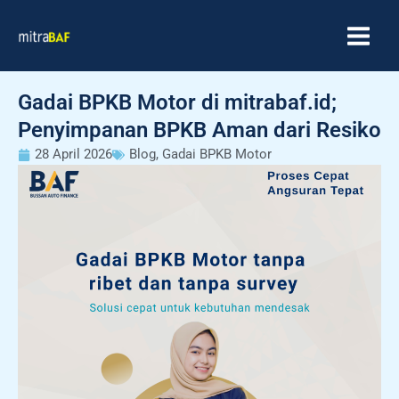
Skip
MAIN
to
MEN
content
Gadai BPKB Motor di mitrabaf.id;
Penyimpanan BPKB Aman dari Resiko
28 April 2026
Blog
,
Gadai BPKB Motor