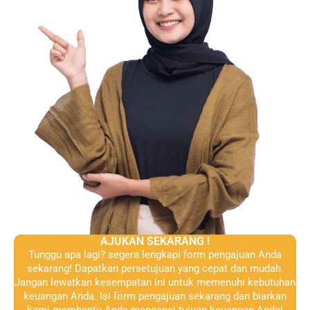
AJUKAN SEKARANG !
Tunggu apa lagi? segera lengkapi form pengajuan Anda
sekarang! Dapatkan persetujuan yang cepat dan mudah.
Jangan lewatkan kesempatan ini untuk memenuhi kebutuhan
keuangan Anda. Isi form pengajuan sekarang dan biarkan
kami membantu Anda mencapai tujuan keuangan Anda!