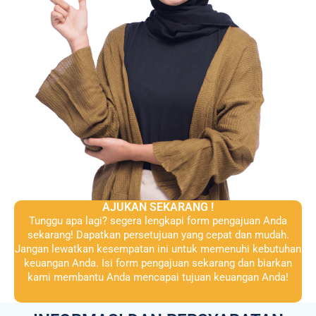
AJUKAN SEKARANG !
Tunggu apa lagi? segera lengkapi form pengajuan Anda
sekarang! Dapatkan persetujuan yang cepat dan mudah.
Jangan lewatkan kesempatan ini untuk memenuhi kebutuhan
keuangan Anda. Isi form pengajuan sekarang dan biarkan
kami membantu Anda mencapai tujuan keuangan Anda!