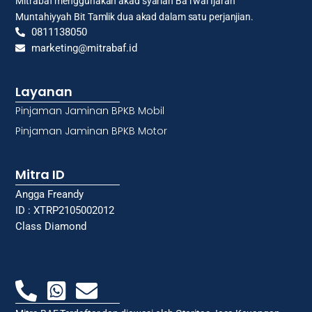
Mitrabaf menggunakan akad syariah Ba’i wal Ijarah
Muntahiyyah Bit Tamlik dua akad dalam satu perjanjian.
0811138050
marketing@mitrabaf.id
Layanan
Pinjaman Jaminan BPKB Mobil
Pinjaman Jaminan BPKB Motor
Mitra ID
Angga Freandy
ID : XTRP2105002012
Class Diamond