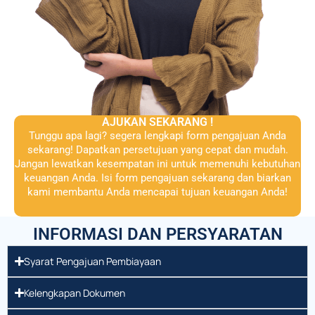
AJUKAN SEKARANG !
Tunggu apa lagi? segera lengkapi form pengajuan Anda
sekarang! Dapatkan persetujuan yang cepat dan mudah.
Jangan lewatkan kesempatan ini untuk memenuhi kebutuhan
keuangan Anda. Isi form pengajuan sekarang dan biarkan
kami membantu Anda mencapai tujuan keuangan Anda!
INFORMASI DAN PERSYARATAN
Syarat Pengajuan Pembiayaan
Kelengkapan Dokumen