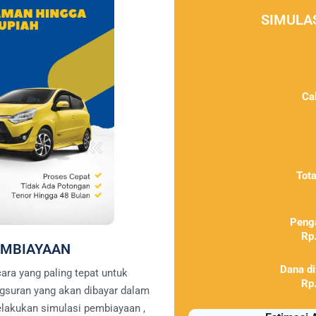
SIMULA
Ca
Tot
Peng
Rp
EMBIAYAAN
Dana d
ara yang paling tepat untuk
Rp
gsuran yang akan dibayar dalam
elakukan simulasi pembiayaan ,