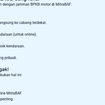
 dengan jaminan BPKB motor di MitraBAF:
angsung ke cabang terdekat.
daraan (untuk online).
sik kendaraan.
ng pribadi.
gak!
kukan hal ini:
nline MitraBAF
penting