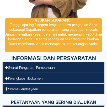
AJUKAN SEKARANG !
Tunggu apa lagi? segera lengkapi form pengajuan Anda
sekarang! Dapatkan persetujuan yang cepat dan mudah.
Jangan lewatkan kesempatan ini untuk memenuhi kebutuhan
keuangan Anda. Isi form pengajuan sekarang dan biarkan
kami membantu Anda mencapai tujuan keuangan Anda!
INFORMASI DAN PERSYARATAN
Syarat Pengajuan Pembiayaan
Kelengkapan Dokumen
Skema Pembiayaan
PERTANYAAN YANG SERING DIAJUKAN