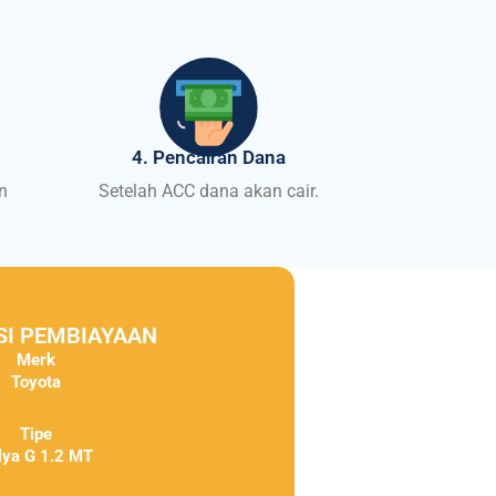
4. Pencairan Dana
n
Setelah ACC dana akan cair.
SI PEMBIAYAAN
Merk
Toyota
Tipe
lya G 1.2 MT