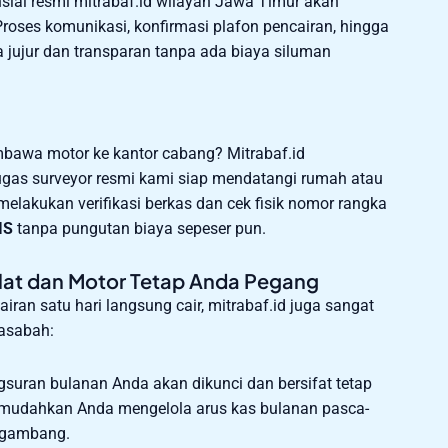
ansial resmi mitrabaf.id wilayah Jawa Timur akan
oses komunikasi, konfirmasi plafon pencairan, hingga
 jujur dan transparan tanpa ada biaya siluman
bawa motor ke kantor cabang? Mitrabaf.id
ugas surveyor resmi kami siap mendatangi rumah atau
 melakukan verifikasi berkas dan cek fisik nomor rangka
IS
tanpa pungutan biaya sepeser pun.
lat dan Motor Tetap Anda Pegang
an satu hari langsung cair, mitrabaf.id juga sangat
asabah:
suran bulanan Anda akan dikunci dan bersifat tetap
 memudahkan Anda mengelola arus kas bulanan pasca-
engambang.