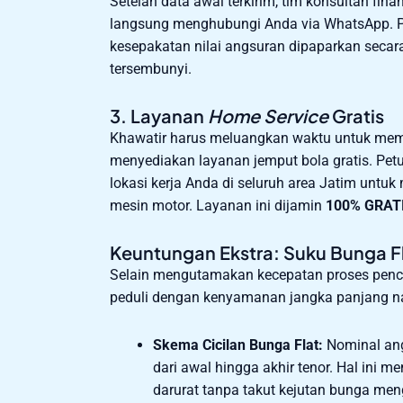
Setelah data awal terkirim, tim konsultan fin
langsung menghubungi Anda via WhatsApp. Pr
kesepakatan nilai angsuran dipaparkan secara
tersembunyi.
3. Layanan
Home Service
Gratis
Khawatir harus meluangkan waktu untuk mem
menyediakan layanan jemput bola gratis. Pet
lokasi kerja Anda di seluruh area Jatim untuk
mesin motor. Layanan ini dijamin
100% GRAT
Keuntungan Ekstra: Suku Bunga F
Selain mengutamakan kecepatan proses pencair
peduli dengan kenyamanan jangka panjang n
Skema Cicilan Bunga Flat:
Nominal ang
dari awal hingga akhir tenor. Hal ini
darurat tanpa takut kejutan bunga m