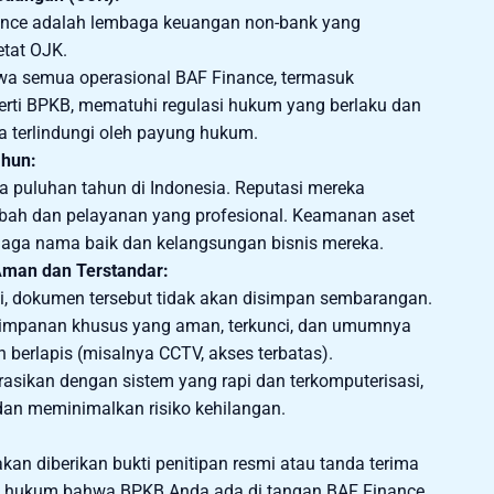
nance adalah lembaga keuangan non-bank yang
tat OJK.
 semua operasional BAF Finance, termasuk
rti BPKB, mematuhi regulasi hukum yang berlaku dan
a terlindungi oleh payung hukum.
ahun:
a puluhan tahun di Indonesia. Reputasi mereka
bah dan pelayanan yang profesional. Keamanan aset
jaga nama baik dan kelangsungan bisnis mereka.
man dan Terstandar:
, dokumen tersebut tidak akan disimpan sembarangan.
nyimpanan khusus yang aman, terkunci, dan umumnya
berlapis (misalnya CCTV, akses terbatas).
rasikan dengan sistem yang rapi dan terkomputerisasi,
n meminimalkan risiko kehilangan.
kan diberikan bukti penitipan resmi atau tanda terima
ti hukum bahwa BPKB Anda ada di tangan BAF Finance