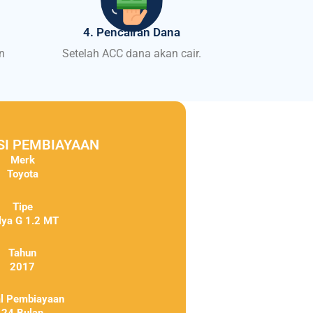
4. Pencairan Dana
n
Setelah ACC dana akan cair.
SI PEMBIAYAAN
Merk
Toyota
Tipe
lya G 1.2 MT
Tahun
2017
al Pembiayaan